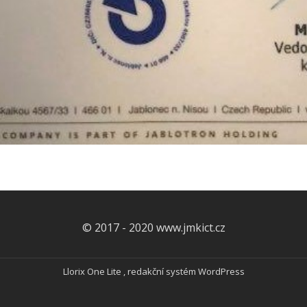
© 2017 - 2020 www.jmkict.cz
Llorix One Lite
, redakční systém
WordPress