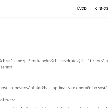
ÚVOD
ČINNOS
ch sítí, zabezpečení kabelových i bezdrátových sítí, centrál
ízeních
nostika, odvirování, údržba a optimalizace operačního sys
software: