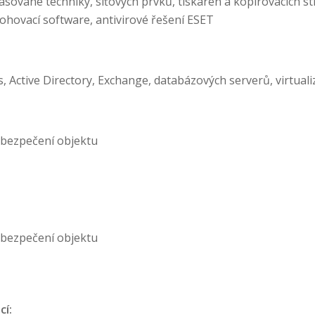
sované techniky, síťových prvků, tiskáren a kopírovacích st
ohovací software, antivirové řešení ESET
 Active Directory, Exchange, databázových serverů, virtuali
zabezpečení objektu
zabezpečení objektu
cí: