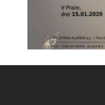
Druhé
ménu