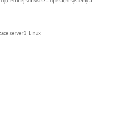
rojů. Prodej software – operační systémy a
zace serverů, Linux